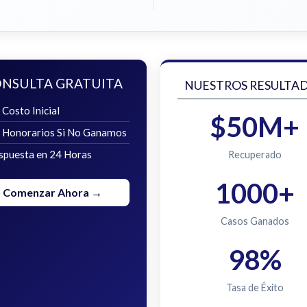
NSULTA GRATUITA
NUESTROS RESULTA
 Costo Inicial
$50M+
n Honorarios Si No Ganamos
spuesta en 24 Horas
Recuperado
1000+
Comenzar Ahora →
Casos Ganados
98%
Tasa de Éxito