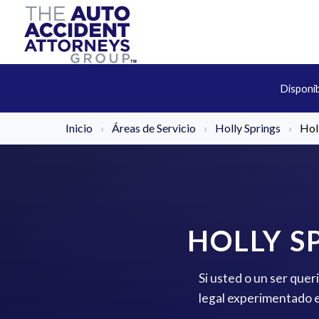
Disponi
Inicio
›
Áreas de Servicio
›
Holly Springs
›
Hol
HOLLY S
Si usted o un ser quer
legal experimentado e