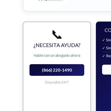
📞
CO
✓ Sin
¿NECESITA AYUDA?
✓ Si
Hable con un abogado ahora
✓ Re
(866) 220-1490
Disponible 24/7