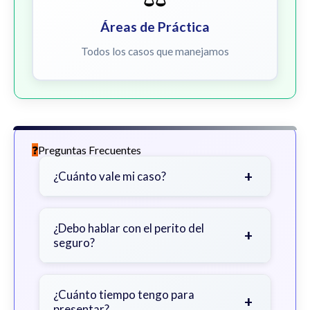
Áreas de Práctica
Todos los casos que manejamos
Preguntas Frecuentes
+
¿Cuánto vale mi caso?
Depende de factores como la
gravedad de sus lesiones, facturas
¿Debo hablar con el perito del
+
seguro?
médicas, tiempo fuera del trabajo y
cobertura de seguro.
Sea cauteloso. Considere hablar
primero con un abogado para evitar
¿Cuánto tiempo tengo para
+
presentar?