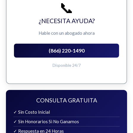
📞
¿NECESITA AYUDA?
Hable con un abogado ahora
(866) 220-1490
Disponible 24/7
CONSULTA GRATUITA
✓ Sin Costo Inicial
✓ Sin Honorarios Si No Ganamos
✓ Respuesta en 24 Horas