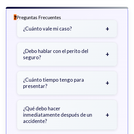
Preguntas Frecuentes
+
¿Cuánto vale mi caso?
Depende de factores como la
gravedad de sus lesiones, facturas
¿Debo hablar con el perito del
+
seguro?
médicas, tiempo fuera del trabajo y
cobertura de seguro.
Sea cauteloso. Considere hablar
primero con un abogado para evitar
¿Cuánto tiempo tengo para
+
presentar?
declaraciones que perjudiquen su
reclamo.
Generalmente 2 años en Georgia,
con excepciones. Consulte para
¿Qué debo hacer
+
inmediatamente después de un
obtener orientación específica.
accidente?
Busque atención médica inmediata,