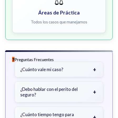
⚖️
Áreas de Práctica
Todos los casos que manejamos
Preguntas Frecuentes
+
¿Cuánto vale mi caso?
Depende de factores como la
gravedad de sus lesiones, facturas
¿Debo hablar con el perito del
+
seguro?
médicas, tiempo fuera del trabajo y
cobertura de seguro.
Sea cauteloso. Considere hablar
primero con un abogado para evitar
¿Cuánto tiempo tengo para
+