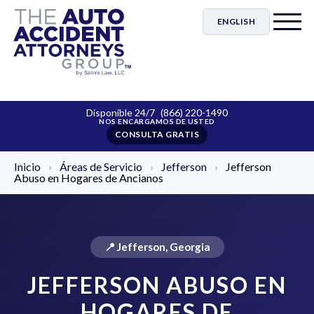
ENGLISH
Disponible 24/7
(866) 220-1490
CONSULTA GRATIS
Inicio
›
Áreas de Servicio
›
Jefferson
›
Jefferson
Abuso en Hogares de Ancianos
📍 Jefferson, Georgia
JEFFERSON ABUSO EN
HOGARES DE