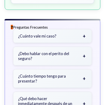
Preguntas Frecuentes
+
¿Cuánto vale mi caso?
Depende de factores como la
gravedad de sus lesiones, facturas
¿Debo hablar con el perito del
+
seguro?
médicas, tiempo fuera del trabajo y
cobertura de seguro.
Sea cauteloso. Considere hablar
primero con un abogado para evitar
¿Cuánto tiempo tengo para
+
presentar?
declaraciones que perjudiquen su
reclamo.
Generalmente 2 años en Georgia,
con excepciones. Consulte para
¿Qué debo hacer
+
inmediatamente después de un
obtener orientación específica.