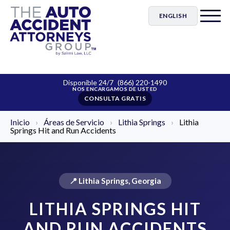
ENGLISH
Disponible 24/7
(866) 220-1490
CONSULTA GRATIS
Inicio
›
Áreas de Servicio
›
Lithia Springs
›
Lithia
Springs Hit and Run Accidents
📍 Lithia Springs, Georgia
LITHIA SPRINGS HIT
AND RUN ACCIDENTS