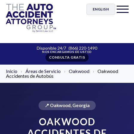
ENGLISH
Disponible 24/7
(866) 220-1490
CONSULTA GRATIS
Inicio
›
Áreas de Servicio
›
Oakwood
›
Oakwood
Accidentes de Autobús
📍 Oakwood, Georgia
OAKWOOD
ACCIDENTES DE