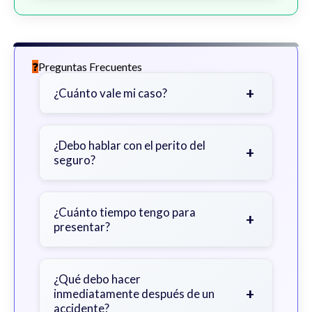
Preguntas Frecuentes
+
¿Cuánto vale mi caso?
Depende de factores como la
gravedad de sus lesiones, facturas
¿Debo hablar con el perito del
+
seguro?
médicas, tiempo fuera del trabajo y
cobertura de seguro.
Sea cauteloso. Considere hablar
primero con un abogado para evitar
¿Cuánto tiempo tengo para
+
presentar?
declaraciones que perjudiquen su
reclamo.
Generalmente 2 años en Georgia,
con excepciones. Consulte para
¿Qué debo hacer
+
inmediatamente después de un
obtener orientación específica.
accidente?