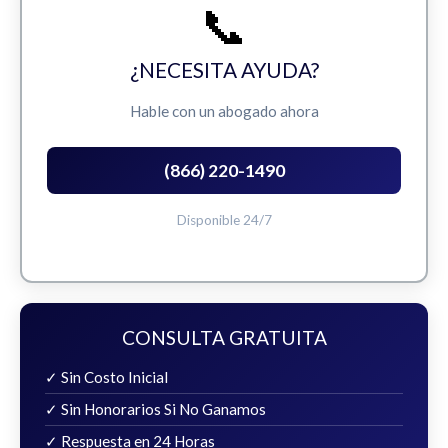
📞
¿NECESITA AYUDA?
Hable con un abogado ahora
(866) 220-1490
Disponible 24/7
CONSULTA GRATUITA
✓ Sin Costo Inicial
✓ Sin Honorarios Si No Ganamos
✓ Respuesta en 24 Horas