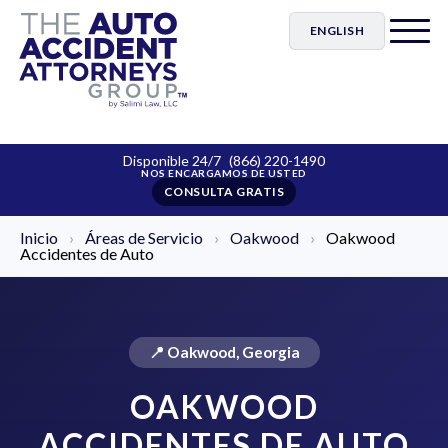
ENGLISH
Disponible 24/7
(866) 220-1490
CONSULTA GRATIS
Inicio
›
Áreas de Servicio
›
Oakwood
›
Oakwood
Accidentes de Auto
📍 Oakwood, Georgia
OAKWOOD
ACCIDENTES DE AUTO