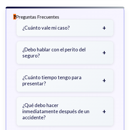
Preguntas Frecuentes
+
¿Cuánto vale mi caso?
Depende de factores como la
gravedad de sus lesiones, facturas
¿Debo hablar con el perito del
+
seguro?
médicas, tiempo fuera del trabajo y
cobertura de seguro.
Sea cauteloso. Considere hablar
primero con un abogado para evitar
¿Cuánto tiempo tengo para
+
presentar?
declaraciones que perjudiquen su
reclamo.
Generalmente 2 años en Georgia,
con excepciones. Consulte para
¿Qué debo hacer
+
inmediatamente después de un
obtener orientación específica.
accidente?
Busque atención médica inmediata,