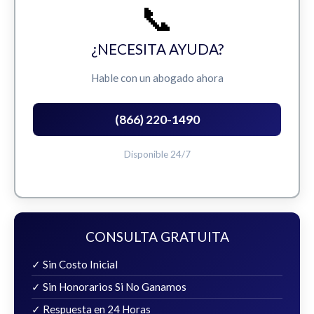
📞
¿NECESITA AYUDA?
Hable con un abogado ahora
(866) 220-1490
Disponible 24/7
CONSULTA GRATUITA
✓ Sin Costo Inicial
✓ Sin Honorarios Si No Ganamos
✓ Respuesta en 24 Horas