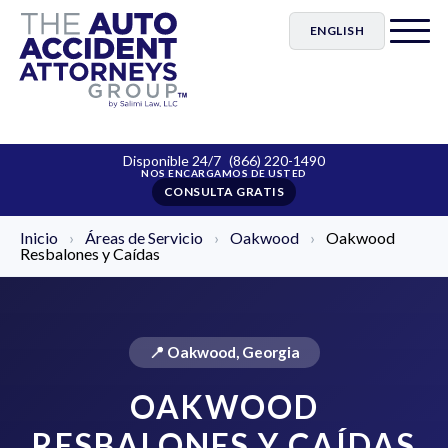
ENGLISH
Disponible 24/7
(866) 220-1490
CONSULTA GRATIS
Inicio
›
Áreas de Servicio
›
Oakwood
›
Oakwood
Resbalones y Caídas
📍 Oakwood, Georgia
OAKWOOD
RESBALONES Y CAÍDAS