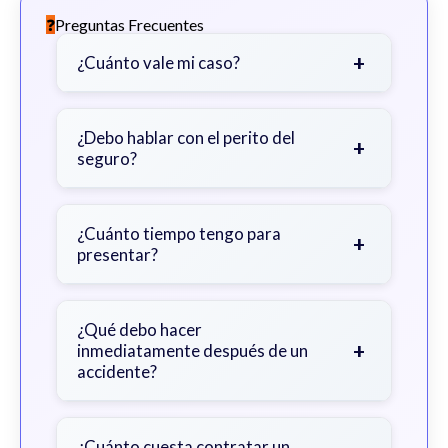
Preguntas Frecuentes
+
¿Cuánto vale mi caso?
Depende de factores como la
gravedad de sus lesiones, facturas
¿Debo hablar con el perito del
+
seguro?
médicas, tiempo fuera del trabajo y
cobertura de seguro.
Sea cauteloso. Considere hablar
primero con un abogado para evitar
¿Cuánto tiempo tengo para
+
presentar?
declaraciones que perjudiquen su
reclamo.
Generalmente 2 años en Georgia,
con excepciones. Consulte para
¿Qué debo hacer
+
inmediatamente después de un
obtener orientación específica.
accidente?
Busque atención médica inmediata,
documente la escena, no admita
¿Cuánto cuesta contratar un