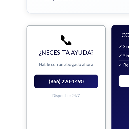
📞
CO
✓ Sin
¿NECESITA AYUDA?
✓ Si
Hable con un abogado ahora
✓ Re
(866) 220-1490
Disponible 24/7