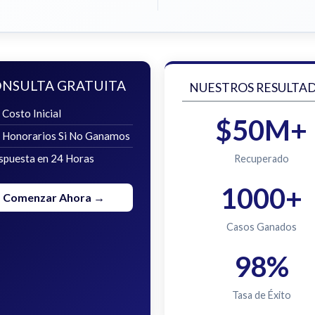
NSULTA GRATUITA
NUESTROS RESULTA
 Costo Inicial
$50M+
n Honorarios Si No Ganamos
spuesta en 24 Horas
Recuperado
1000+
Comenzar Ahora →
Casos Ganados
98%
Tasa de Éxito