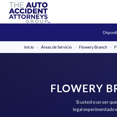
Disponi
Inicio
›
Áreas de Servicio
›
Flowery Branch
›
F
FLOWERY BR
Si usted o un ser qu
legal experimentado e