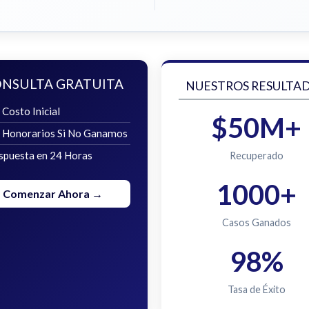
NSULTA GRATUITA
NUESTROS RESULTA
 Costo Inicial
$50M+
n Honorarios Si No Ganamos
spuesta en 24 Horas
Recuperado
1000+
Comenzar Ahora →
Casos Ganados
98%
Tasa de Éxito