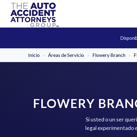
Disponi
Inicio
›
Áreas de Servicio
›
Flowery Branch
›
F
FLOWERY BRAN
Si usted o un ser que
legal experimentado e