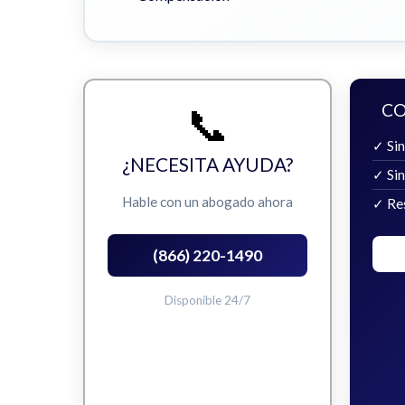
📞
CO
✓ Sin
¿NECESITA AYUDA?
✓ Si
Hable con un abogado ahora
✓ Re
(866) 220-1490
Disponible 24/7