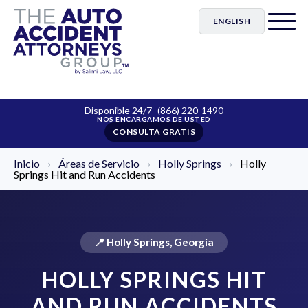
ENGLISH
Disponible 24/7
(866) 220-1490
CONSULTA GRATIS
Inicio
›
Áreas de Servicio
›
Holly Springs
›
Holly
Springs Hit and Run Accidents
📍 Holly Springs, Georgia
HOLLY SPRINGS HIT
AND RUN ACCIDENTS