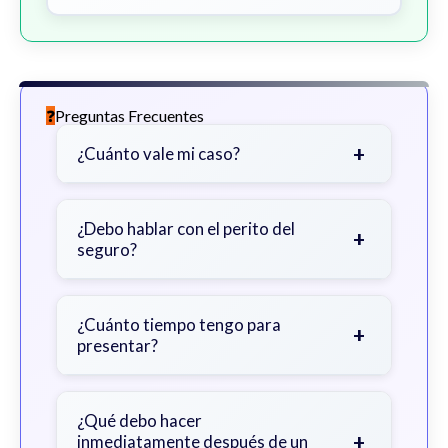
Preguntas Frecuentes
+
¿Cuánto vale mi caso?
Depende de factores como la
gravedad de sus lesiones, facturas
¿Debo hablar con el perito del
+
seguro?
médicas, tiempo fuera del trabajo y
cobertura de seguro.
Sea cauteloso. Considere hablar
primero con un abogado para evitar
¿Cuánto tiempo tengo para
+
presentar?
declaraciones que perjudiquen su
reclamo.
Generalmente 2 años en Georgia,
con excepciones. Consulte para
¿Qué debo hacer
+
inmediatamente después de un
obtener orientación específica.