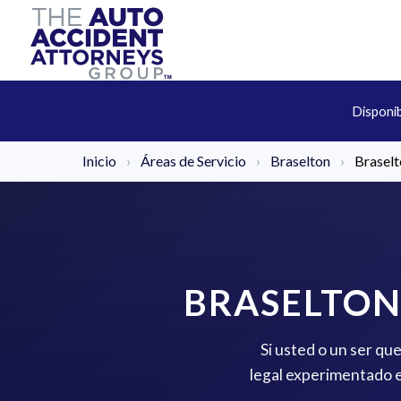
Disponi
Inicio
›
Áreas de Servicio
›
Braselton
›
Braselt
BRASELTON
Si usted o un ser qu
legal experimentado e