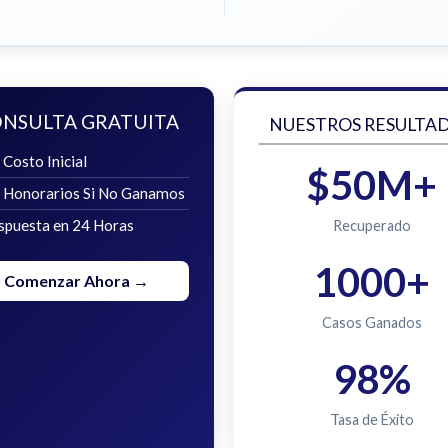
NSULTA GRATUITA
NUESTROS RESULTA
 Costo Inicial
$50M+
n Honorarios Si No Ganamos
spuesta en 24 Horas
Recuperado
1000+
Comenzar Ahora →
Casos Ganados
98%
Tasa de Éxito