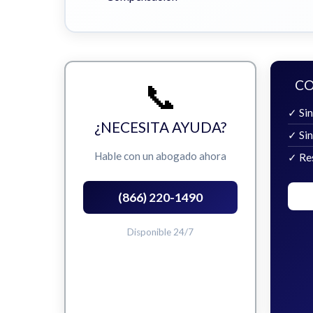
📞
CO
✓ Sin
¿NECESITA AYUDA?
✓ Si
Hable con un abogado ahora
✓ Re
(866) 220-1490
Disponible 24/7