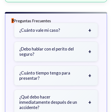
Preguntas Frecuentes
+
¿Cuánto vale mi caso?
Depende de factores como la
gravedad de sus lesiones, facturas
¿Debo hablar con el perito del
+
seguro?
médicas, tiempo fuera del trabajo y
cobertura de seguro.
Sea cauteloso. Considere hablar
primero con un abogado para evitar
¿Cuánto tiempo tengo para
+
presentar?
declaraciones que perjudiquen su
reclamo.
Generalmente 2 años en Georgia,
con excepciones. Consulte para
¿Qué debo hacer
+
inmediatamente después de un
obtener orientación específica.
accidente?