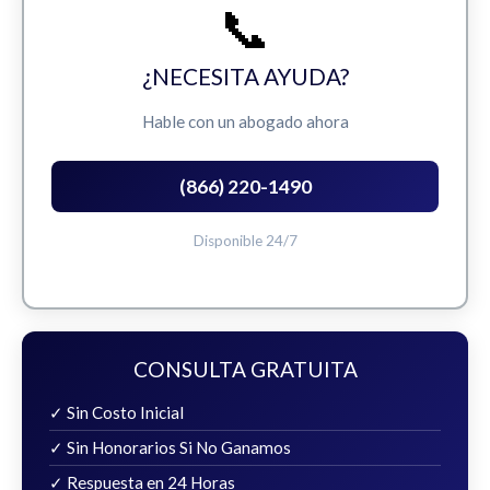
📞
¿NECESITA AYUDA?
Hable con un abogado ahora
(866) 220-1490
Disponible 24/7
CONSULTA GRATUITA
✓ Sin Costo Inicial
✓ Sin Honorarios Si No Ganamos
✓ Respuesta en 24 Horas