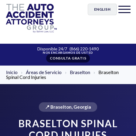
ENGLISH
Disponible 24/7
(866) 220-1490
CONSULTA GRATIS
Inicio
›
Áreas de Servicio
›
Braselton
›
Braselton
Spinal Cord Injuries
📍 Braselton, Georgia
BRASELTON SPINAL
CORD INJURIES