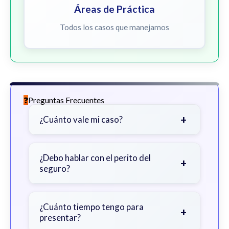
Áreas de Práctica
Todos los casos que manejamos
Preguntas Frecuentes
+
¿Cuánto vale mi caso?
Depende de factores como la
gravedad de sus lesiones, facturas
¿Debo hablar con el perito del
+
seguro?
médicas, tiempo fuera del trabajo y
cobertura de seguro.
Sea cauteloso. Considere hablar
primero con un abogado para evitar
¿Cuánto tiempo tengo para
+
presentar?
declaraciones que perjudiquen su