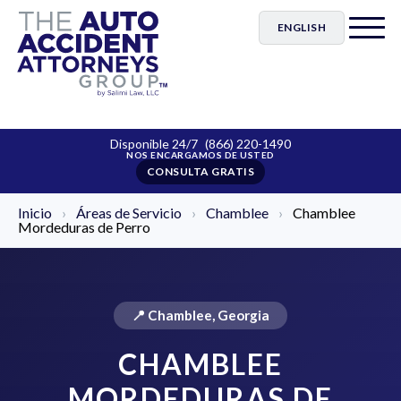
ENGLISH
Disponible 24/7
(866) 220-1490
CONSULTA GRATIS
Inicio
›
Áreas de Servicio
›
Chamblee
›
Chamblee
Mordeduras de Perro
📍 Chamblee, Georgia
CHAMBLEE
MORDEDURAS DE