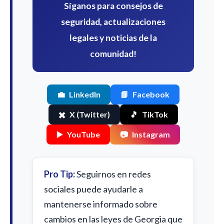
Síganos para consejos de
seguridad, actualizaciones
legales y noticias de la
comunidad!
💼
LinkedIn
📘
Facebook
✖️
X (Twitter)
🎵
TikTok
▶️
YouTube
📷
Instagram
Pro Tip:
Seguirnos en redes
sociales puede ayudarle a
mantenerse informado sobre
cambios en las leyes de Georgia que