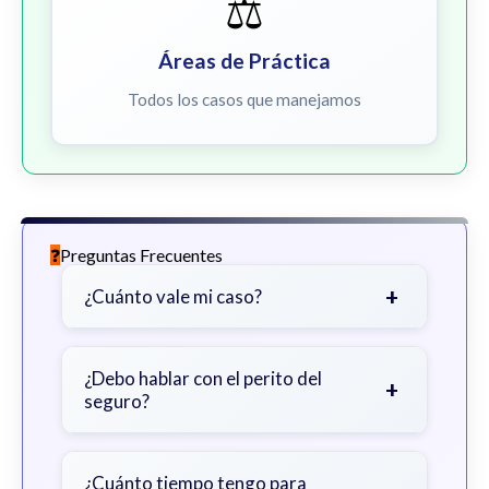
⚖️
Áreas de Práctica
Todos los casos que manejamos
Preguntas Frecuentes
+
¿Cuánto vale mi caso?
Depende de factores como la
gravedad de sus lesiones, facturas
¿Debo hablar con el perito del
+
seguro?
médicas, tiempo fuera del trabajo y
cobertura de seguro.
Sea cauteloso. Considere hablar
primero con un abogado para evitar
¿Cuánto tiempo tengo para