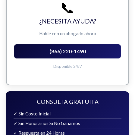
📞
¿NECESITA AYUDA?
Hable con un abogado ahora
(866) 220-1490
Disponible 24/7
CONSULTA GRATUITA
✓ Sin Costo Inicial
✓ Sin Honorarios Si No Ganamos
✓ Respuesta en 24 Horas