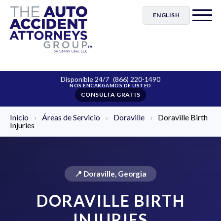
ENGLISH
Disponible 24/7
(866) 220-1490
CONSULTA GRATIS
Inicio
›
Áreas de Servicio
›
Doraville
›
Doraville Birth
Injuries
📍 Doraville, Georgia
DORAVILLE BIRTH
INJURIES