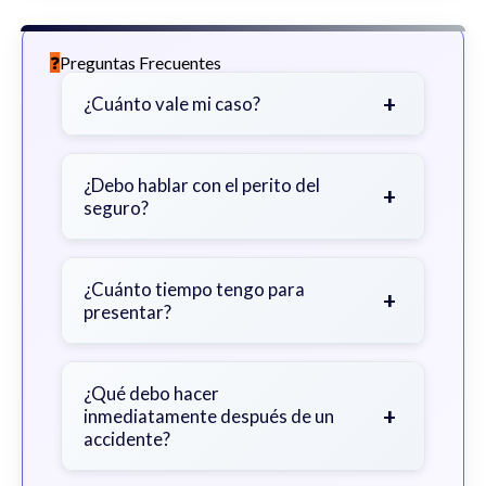
Preguntas Frecuentes
+
¿Cuánto vale mi caso?
Depende de factores como la
gravedad de sus lesiones, facturas
¿Debo hablar con el perito del
+
seguro?
médicas, tiempo fuera del trabajo y
cobertura de seguro.
Sea cauteloso. Considere hablar
primero con un abogado para evitar
¿Cuánto tiempo tengo para
+
presentar?
declaraciones que perjudiquen su
reclamo.
Generalmente 2 años en Georgia,
con excepciones. Consulte para
¿Qué debo hacer
+
inmediatamente después de un
obtener orientación específica.
accidente?
Busque atención médica inmediata,