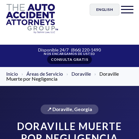
ENGLISH
Disponible 24/7
(866) 220-1490
CONSULTA GRATIS
Inicio
›
Áreas de Servicio
›
Doraville
›
Doraville
Muerte por Negligencia
📍 Doraville, Georgia
DORAVILLE MUERTE
POR NEGLIGENCIA