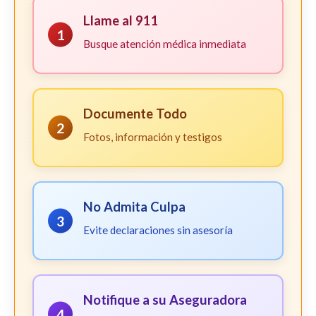
Llame al 911
1
Busque atención médica inmediata
Documente Todo
2
Fotos, información y testigos
No Admita Culpa
3
Evite declaraciones sin asesoría
Notifique a su Aseguradora
4