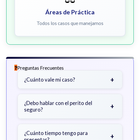
Áreas de Práctica
Todos los casos que manejamos
Preguntas Frecuentes
+
¿Cuánto vale mi caso?
Depende de factores como la
gravedad de sus lesiones, facturas
¿Debo hablar con el perito del
+
seguro?
médicas, tiempo fuera del trabajo y
cobertura de seguro.
Sea cauteloso. Considere hablar
primero con un abogado para evitar
¿Cuánto tiempo tengo para
+
presentar?