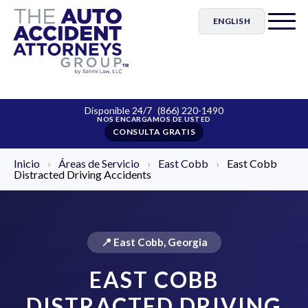
ENGLISH
Disponible 24/7
(866) 220-1490
CONSULTA GRATIS
Inicio
›
Áreas de Servicio
›
East Cobb
›
East Cobb
Distracted Driving Accidents
📍 East Cobb, Georgia
EAST COBB
DISTRACTED DRIVING