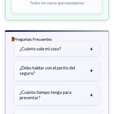
Todos los casos que manejamos
Preguntas Frecuentes
+
¿Cuánto vale mi caso?
Depende de factores como la
gravedad de sus lesiones, facturas
¿Debo hablar con el perito del
+
seguro?
médicas, tiempo fuera del trabajo y
cobertura de seguro.
Sea cauteloso. Considere hablar
primero con un abogado para evitar
¿Cuánto tiempo tengo para
+
presentar?
declaraciones que perjudiquen su
reclamo.
Generalmente 2 años en Georgia,