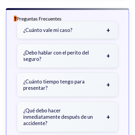
Preguntas Frecuentes
+
¿Cuánto vale mi caso?
Depende de factores como la
gravedad de sus lesiones, facturas
¿Debo hablar con el perito del
+
seguro?
médicas, tiempo fuera del trabajo y
cobertura de seguro.
Sea cauteloso. Considere hablar
primero con un abogado para evitar
¿Cuánto tiempo tengo para
+
presentar?
declaraciones que perjudiquen su
reclamo.
Generalmente 2 años en Georgia,
con excepciones. Consulte para
¿Qué debo hacer
+
inmediatamente después de un
obtener orientación específica.
accidente?