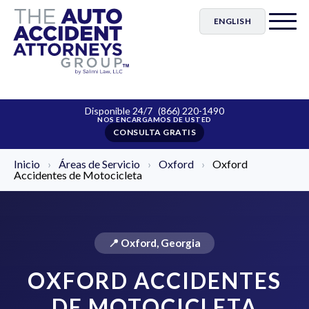
ENGLISH
Disponible 24/7
(866) 220-1490
CONSULTA GRATIS
Inicio
›
Áreas de Servicio
›
Oxford
›
Oxford
Accidentes de Motocicleta
📍 Oxford, Georgia
OXFORD ACCIDENTES
DE MOTOCICLETA