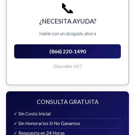
📞
¿NECESITA AYUDA?
Hable con un abogado ahora
(866) 220-1490
Disponible 24/7
CONSULTA GRATUITA
✓ Sin Costo Inicial
✓ Sin Honorarios Si No Ganamos
✓ Respuesta en 24 Horas