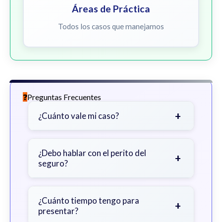
Áreas de Práctica
Todos los casos que manejamos
Preguntas Frecuentes
+
¿Cuánto vale mi caso?
Depende de factores como la
gravedad de sus lesiones, facturas
¿Debo hablar con el perito del
+
seguro?
médicas, tiempo fuera del trabajo y
cobertura de seguro.
Sea cauteloso. Considere hablar
primero con un abogado para evitar
¿Cuánto tiempo tengo para
+
presentar?
declaraciones que perjudiquen su