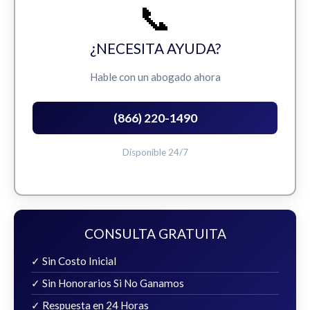
📞
¿NECESITA AYUDA?
Hable con un abogado ahora
(866) 220-1490
Disponible 24/7
CONSULTA GRATUITA
✓ Sin Costo Inicial
✓ Sin Honorarios Si No Ganamos
✓ Respuesta en 24 Horas