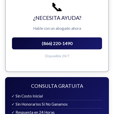
📞
¿NECESITA AYUDA?
Hable con un abogado ahora
(866) 220-1490
Disponible 24/7
CONSULTA GRATUITA
✓ Sin Costo Inicial
✓ Sin Honorarios Si No Ganamos
✓ Respuesta en 24 Horas