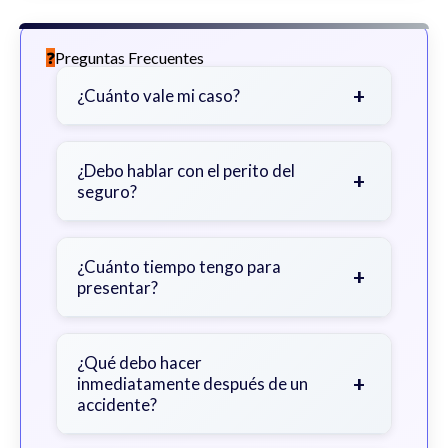
Preguntas Frecuentes
+
¿Cuánto vale mi caso?
Depende de factores como la
gravedad de sus lesiones, facturas
¿Debo hablar con el perito del
+
seguro?
médicas, tiempo fuera del trabajo y
cobertura de seguro.
Sea cauteloso. Considere hablar
primero con un abogado para evitar
¿Cuánto tiempo tengo para
+
presentar?
declaraciones que perjudiquen su
reclamo.
Generalmente 2 años en Georgia,
con excepciones. Consulte para
¿Qué debo hacer
+
inmediatamente después de un
obtener orientación específica.
accidente?
Busque atención médica inmediata,