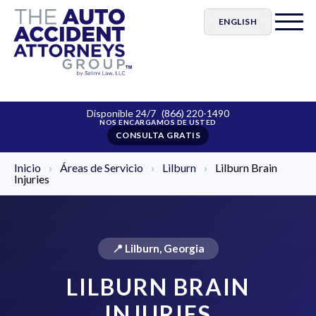
ENGLISH
Disponible 24/7
(866) 220-1490
CONSULTA GRATIS
Inicio
›
Áreas de Servicio
›
Lilburn
›
Lilburn Brain
Injuries
📍 Lilburn, Georgia
LILBURN BRAIN
INJURIES