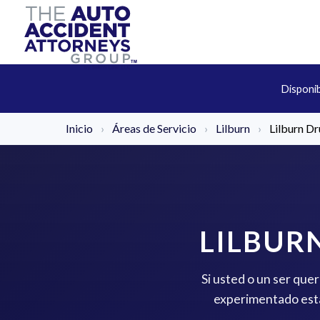
Disponi
Inicio
›
Áreas de Servicio
›
Lilburn
›
Lilburn Dr
LILBUR
Si usted o un ser que
experimentado está