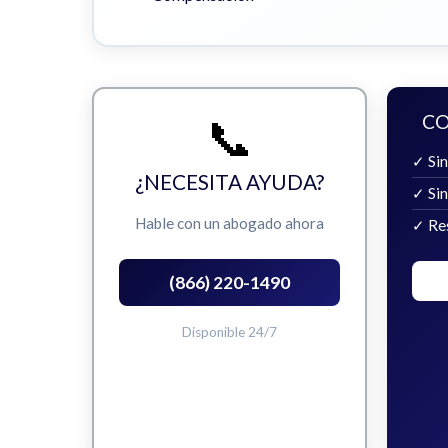
📞
CO
✓ Sin
¿NECESITA AYUDA?
✓ Si
Hable con un abogado ahora
✓ Re
(866) 220-1490
Disponible 24/7