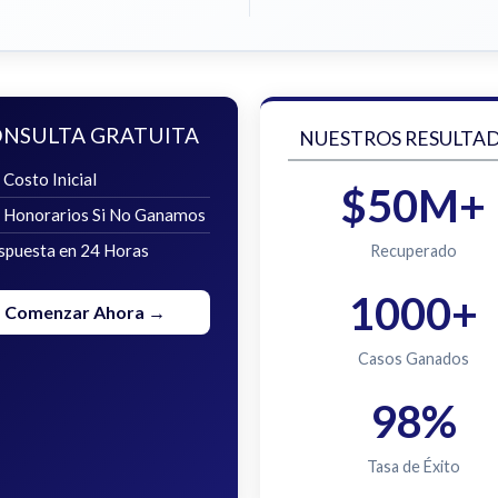
NSULTA GRATUITA
NUESTROS RESULTA
 Costo Inicial
$50M+
n Honorarios Si No Ganamos
spuesta en 24 Horas
Recuperado
1000+
Comenzar Ahora →
Casos Ganados
98%
Tasa de Éxito