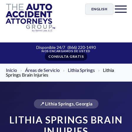
ENGLISH
Disponible 24/7
(866) 220-1490
CONSULTA GRATIS
Inicio
›
Áreas de Servicio
›
Lithia Springs
›
Lithia
Springs Brain Injuries
📍 Lithia Springs, Georgia
LITHIA SPRINGS BRAIN
INJURIES