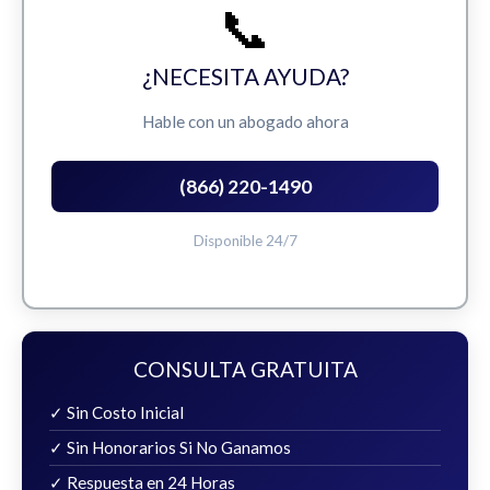
📞
¿NECESITA AYUDA?
Hable con un abogado ahora
(866) 220-1490
Disponible 24/7
CONSULTA GRATUITA
✓ Sin Costo Inicial
✓ Sin Honorarios Si No Ganamos
✓ Respuesta en 24 Horas