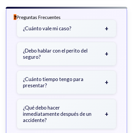
Preguntas Frecuentes
+
¿Cuánto vale mi caso?
Depende de factores como la
gravedad de sus lesiones, facturas
¿Debo hablar con el perito del
+
seguro?
médicas, tiempo fuera del trabajo y
cobertura de seguro.
Sea cauteloso. Considere hablar
primero con un abogado para evitar
¿Cuánto tiempo tengo para
+
presentar?
declaraciones que perjudiquen su
reclamo.
Generalmente 2 años en Georgia,
con excepciones. Consulte para
¿Qué debo hacer
+
inmediatamente después de un
obtener orientación específica.
accidente?
Busque atención médica inmediata,