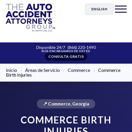
ENGLISH
Disponible 24/7
(866) 220-1490
CONSULTA GRATIS
Inicio
›
Áreas de Servicio
›
Commerce
›
Commerce
Birth Injuries
📍 Commerce, Georgia
COMMERCE BIRTH
INJURIES