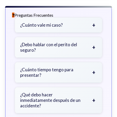
Preguntas Frecuentes
+
¿Cuánto vale mi caso?
Depende de factores como la
gravedad de sus lesiones, facturas
¿Debo hablar con el perito del
+
seguro?
médicas, tiempo fuera del trabajo y
cobertura de seguro.
Sea cauteloso. Considere hablar
primero con un abogado para evitar
¿Cuánto tiempo tengo para
+
presentar?
declaraciones que perjudiquen su
reclamo.
Generalmente 2 años en Georgia,
con excepciones. Consulte para
¿Qué debo hacer
+
inmediatamente después de un
obtener orientación específica.
accidente?
Busque atención médica inmediata,