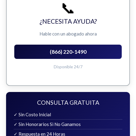
📞
¿NECESITA AYUDA?
Hable con un abogado ahora
(866) 220-1490
Disponible 24/7
CONSULTA GRATUITA
✓ Sin Costo Inicial
✓ Sin Honorarios Si No Ganamos
✓ Respuesta en 24 Horas