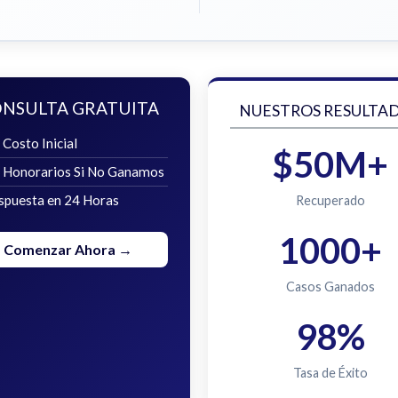
NSULTA GRATUITA
NUESTROS RESULTA
 Costo Inicial
$50M+
n Honorarios Si No Ganamos
spuesta en 24 Horas
Recuperado
1000+
Comenzar Ahora →
Casos Ganados
98%
Tasa de Éxito