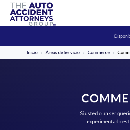
Disponi
Inicio
›
Áreas de Servicio
›
Commerce
›
Comme
COMMER
Si usted o un ser quer
experimentado está