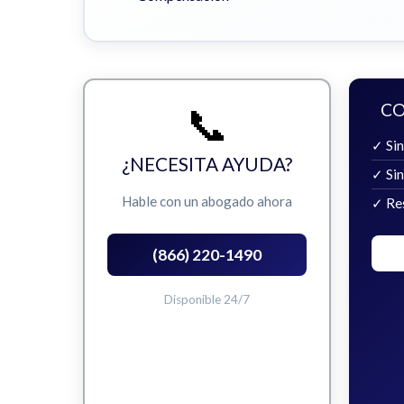
📞
CO
✓ Sin
¿NECESITA AYUDA?
✓ Si
Hable con un abogado ahora
✓ Re
(866) 220-1490
Disponible 24/7