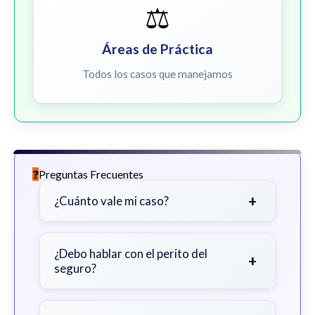
⚖️
Áreas de Práctica
Todos los casos que manejamos
Preguntas Frecuentes
+
¿Cuánto vale mi caso?
Depende de factores como la
gravedad de sus lesiones, facturas
¿Debo hablar con el perito del
+
seguro?
médicas, tiempo fuera del trabajo y
cobertura de seguro.
Sea cauteloso. Considere hablar