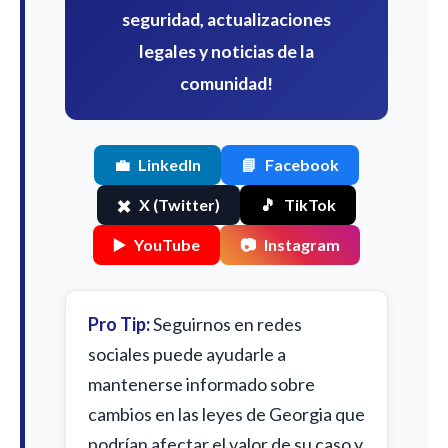
seguridad, actualizaciones
legales y noticias de la
comunidad!
💼
LinkedIn
📘
Facebook
✖️
X (Twitter)
🎵
TikTok
▶️
YouTube
📷
Instagram
Pro Tip:
Seguirnos en redes
sociales puede ayudarle a
mantenerse informado sobre
cambios en las leyes de Georgia que
podrían afectar el valor de su caso y