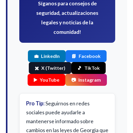
Síganos para consejos de
seguridad, actualizaciones
legales y noticias de la
comunidad!
💼
LinkedIn
📘
Facebook
✖️
X (Twitter)
🎵
TikTok
▶️
YouTube
📷
Instagram
Pro Tip:
Seguirnos en redes
sociales puede ayudarle a
mantenerse informado sobre
cambios en las leyes de Georgia que