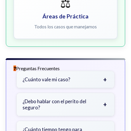
⚖️
Áreas de Práctica
Todos los casos que manejamos
Preguntas Frecuentes
+
¿Cuánto vale mi caso?
Depende de factores como la
gravedad de sus lesiones, facturas
¿Debo hablar con el perito del
+
seguro?
médicas, tiempo fuera del trabajo y
cobertura de seguro.
Sea cauteloso. Considere hablar
primero con un abogado para evitar
¿Cuánto tiempo tengo para