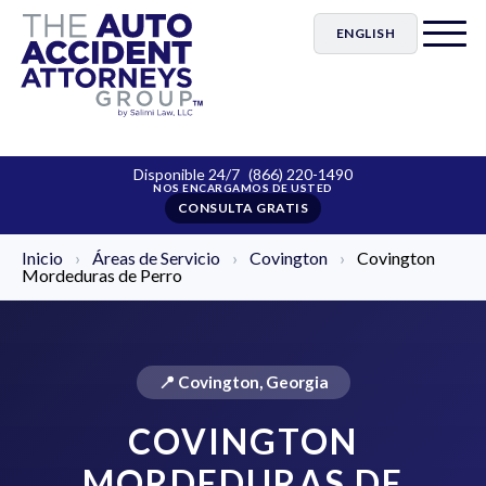
ENGLISH
Disponible 24/7
(866) 220-1490
CONSULTA GRATIS
Inicio
›
Áreas de Servicio
›
Covington
›
Covington
Mordeduras de Perro
📍 Covington, Georgia
COVINGTON
MORDEDURAS DE