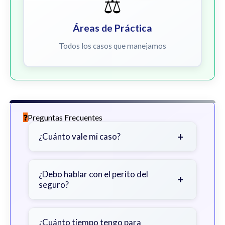
⚖️
Áreas de Práctica
Todos los casos que manejamos
Preguntas Frecuentes
+
¿Cuánto vale mi caso?
Depende de factores como la
gravedad de sus lesiones, facturas
¿Debo hablar con el perito del
+
seguro?
médicas, tiempo fuera del trabajo y
cobertura de seguro.
Sea cauteloso. Considere hablar
primero con un abogado para evitar
¿Cuánto tiempo tengo para