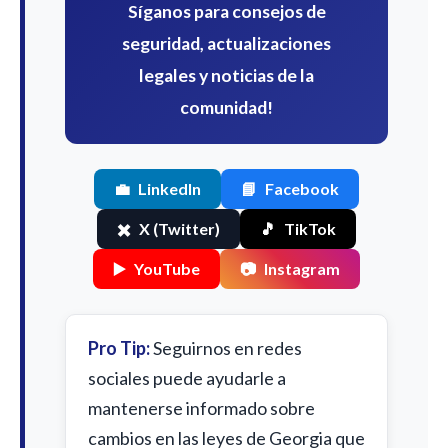
Síganos para consejos de
seguridad, actualizaciones
legales y noticias de la
comunidad!
💼
LinkedIn
📘
Facebook
✖️
X (Twitter)
🎵
TikTok
▶️
YouTube
📷
Instagram
Pro Tip:
Seguirnos en redes
sociales puede ayudarle a
mantenerse informado sobre
cambios en las leyes de Georgia que