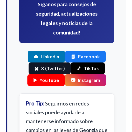
Síganos para consejos de
seguridad, actualizaciones
legales y noticias de la
comunidad!
💼
LinkedIn
📘
Facebook
✖️
X (Twitter)
🎵
TikTok
▶️
YouTube
📷
Instagram
Pro Tip:
Seguirnos en redes
sociales puede ayudarle a
mantenerse informado sobre
cambios en las leyes de Georgia que