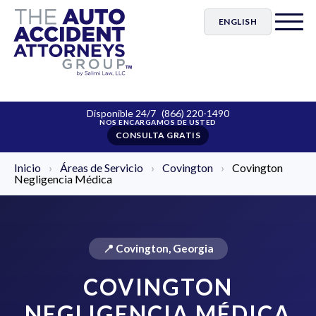
ENGLISH
Disponible 24/7
(866) 220-1490
CONSULTA GRATIS
Inicio
›
Áreas de Servicio
›
Covington
›
Covington
Negligencia Médica
📍 Covington, Georgia
COVINGTON
NEGLIGENCIA MÉDICA