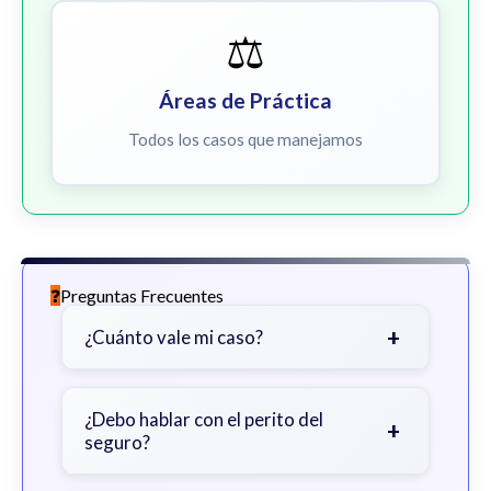
⚖️
Áreas de Práctica
Todos los casos que manejamos
Preguntas Frecuentes
+
¿Cuánto vale mi caso?
Depende de factores como la
gravedad de sus lesiones, facturas
¿Debo hablar con el perito del
+
seguro?
médicas, tiempo fuera del trabajo y
cobertura de seguro.
Sea cauteloso. Considere hablar