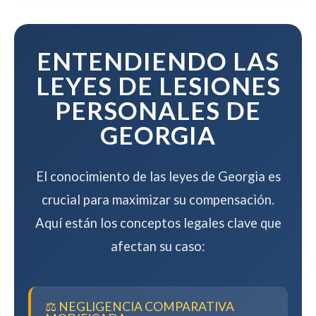
resolver su caso de manera eficiente
mientras maximizamos su
compensación.
ENTENDIENDO LAS
LEYES DE LESIONES
PERSONALES DE
GEORGIA
El conocimiento de las leyes de Georgia es
crucial para maximizar su compensación.
Aquí están los conceptos legales clave que
afectan su caso:
⚖️ NEGLIGENCIA COMPARATIVA