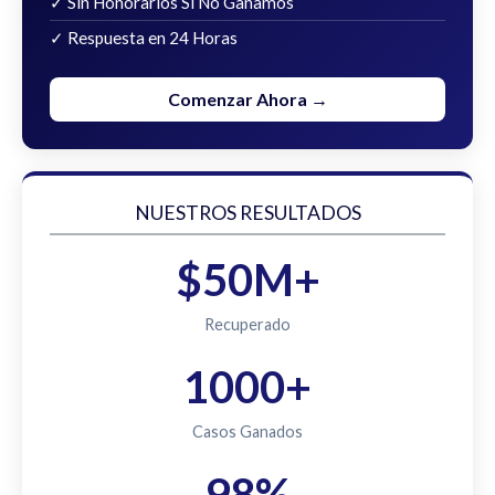
✓ Sin Honorarios Si No Ganamos
✓ Respuesta en 24 Horas
Comenzar Ahora →
NUESTROS RESULTADOS
$50M+
Recuperado
1000+
Casos Ganados
98%