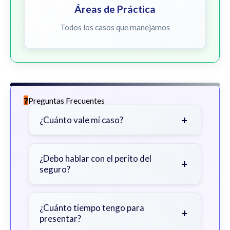
Áreas de Práctica
Todos los casos que manejamos
Preguntas Frecuentes
+
¿Cuánto vale mi caso?
Depende de factores como la
gravedad de sus lesiones, facturas
¿Debo hablar con el perito del
+
seguro?
médicas, tiempo fuera del trabajo y
cobertura de seguro.
Sea cauteloso. Considere hablar
primero con un abogado para evitar
¿Cuánto tiempo tengo para
+
presentar?
declaraciones que perjudiquen su