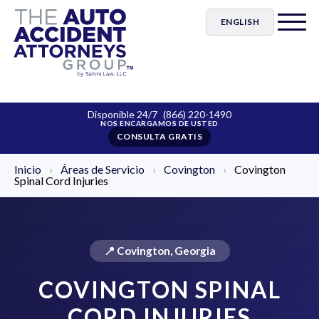
ENGLISH
Disponible 24/7
(866) 220-1490
CONSULTA GRATIS
Inicio
›
Áreas de Servicio
›
Covington
›
Covington
Spinal Cord Injuries
📍 Covington, Georgia
COVINGTON SPINAL
CORD INJURIES