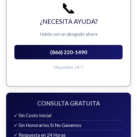
📞
¿NECESITA AYUDA?
Hable con un abogado ahora
(866) 220-1490
Disponible 24/7
CONSULTA GRATUITA
✓ Sin Costo Inicial
✓ Sin Honorarios Si No Ganamos
✓ Respuesta en 24 Horas