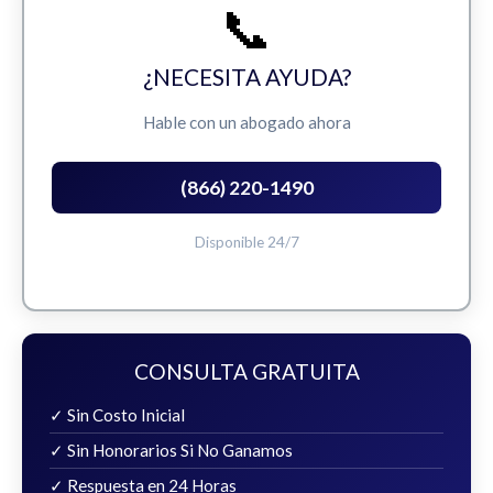
📞
¿NECESITA AYUDA?
Hable con un abogado ahora
(866) 220-1490
Disponible 24/7
CONSULTA GRATUITA
✓ Sin Costo Inicial
✓ Sin Honorarios Si No Ganamos
✓ Respuesta en 24 Horas