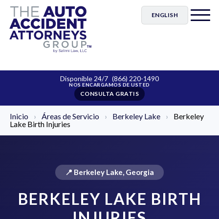
ENGLISH
Disponible 24/7
(866) 220-1490
CONSULTA GRATIS
Inicio
›
Áreas de Servicio
›
Berkeley Lake
›
Berkeley
Lake Birth Injuries
📍 Berkeley Lake, Georgia
BERKELEY LAKE BIRTH
INJURIES