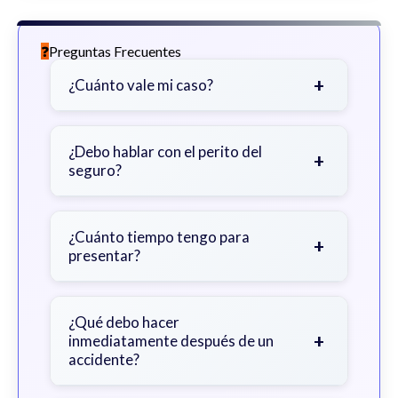
Preguntas Frecuentes
+
¿Cuánto vale mi caso?
Depende de factores como la
gravedad de sus lesiones, facturas
¿Debo hablar con el perito del
+
seguro?
médicas, tiempo fuera del trabajo y
cobertura de seguro.
Sea cauteloso. Considere hablar
primero con un abogado para evitar
¿Cuánto tiempo tengo para
+
presentar?
declaraciones que perjudiquen su
reclamo.
Generalmente 2 años en Georgia,
con excepciones. Consulte para
¿Qué debo hacer
+
inmediatamente después de un
obtener orientación específica.
accidente?
Busque atención médica inmediata,