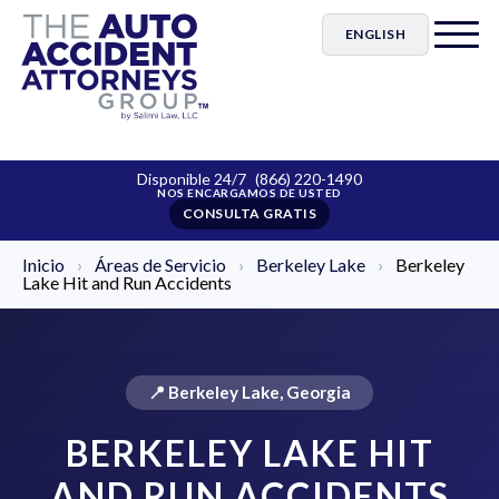
ENGLISH
Disponible 24/7
(866) 220-1490
CONSULTA GRATIS
Inicio
›
Áreas de Servicio
›
Berkeley Lake
›
Berkeley
Lake Hit and Run Accidents
📍 Berkeley Lake, Georgia
BERKELEY LAKE HIT
AND RUN ACCIDENTS