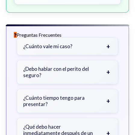
Preguntas Frecuentes
+
¿Cuánto vale mi caso?
Depende de factores como la
gravedad de sus lesiones, facturas
¿Debo hablar con el perito del
+
seguro?
médicas, tiempo fuera del trabajo y
cobertura de seguro.
Sea cauteloso. Considere hablar
primero con un abogado para evitar
¿Cuánto tiempo tengo para
+
presentar?
declaraciones que perjudiquen su
reclamo.
Generalmente 2 años en Georgia,
con excepciones. Consulte para
¿Qué debo hacer
+
inmediatamente después de un
obtener orientación específica.