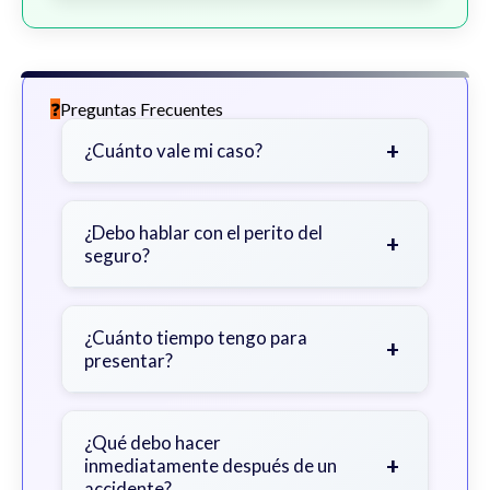
Preguntas Frecuentes
+
¿Cuánto vale mi caso?
Depende de factores como la
gravedad de sus lesiones, facturas
¿Debo hablar con el perito del
+
seguro?
médicas, tiempo fuera del trabajo y
cobertura de seguro.
Sea cauteloso. Considere hablar
primero con un abogado para evitar
¿Cuánto tiempo tengo para
+
presentar?
declaraciones que perjudiquen su
reclamo.
Generalmente 2 años en Georgia,
con excepciones. Consulte para
¿Qué debo hacer
+
inmediatamente después de un
obtener orientación específica.
accidente?