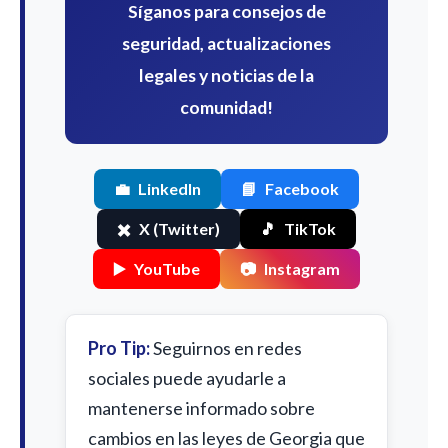
Síganos para consejos de
seguridad, actualizaciones
legales y noticias de la
comunidad!
💼
LinkedIn
📘
Facebook
✖️
X (Twitter)
🎵
TikTok
▶️
YouTube
📷
Instagram
Pro Tip:
Seguirnos en redes
sociales puede ayudarle a
mantenerse informado sobre
cambios en las leyes de Georgia que