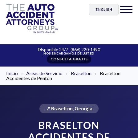
ENGLISH
Disponible 24/7
(866) 220-1490
CONSULTA GRATIS
Inicio
›
Áreas de Servicio
›
Braselton
›
Braselton
Accidentes de Peatón
📍 Braselton, Georgia
BRASELTON
ACCIDENTES DE