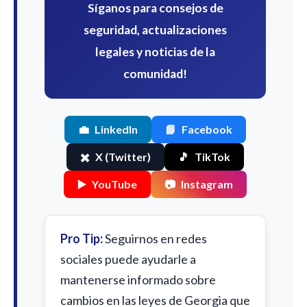
Síganos para consejos de
seguridad, actualizaciones
legales y noticias de la
comunidad!
💼
LinkedIn
📘
Facebook
✖️
X (Twitter)
🎵
TikTok
▶️
YouTube
📷
Instagram
Pro Tip:
Seguirnos en redes
sociales puede ayudarle a
mantenerse informado sobre
cambios en las leyes de Georgia que