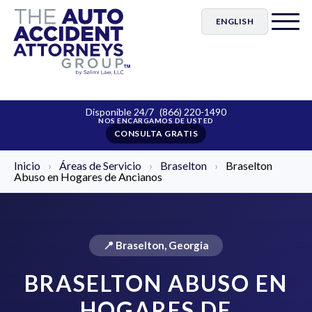
ENGLISH
Disponible 24/7
(866) 220-1490
CONSULTA GRATIS
Inicio
›
Áreas de Servicio
›
Braselton
›
Braselton
Abuso en Hogares de Ancianos
📍 Braselton, Georgia
BRASELTON ABUSO EN
HOGARES DE