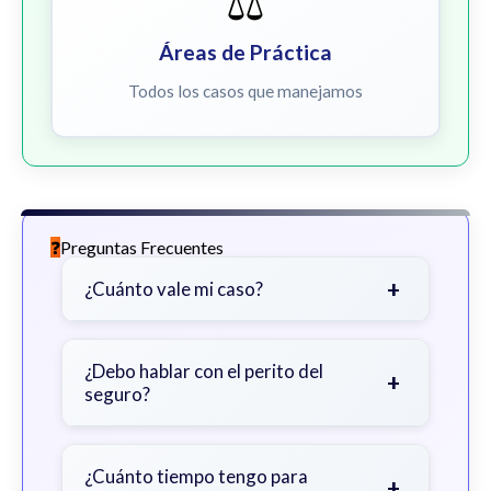
⚖️
Áreas de Práctica
Todos los casos que manejamos
Preguntas Frecuentes
+
¿Cuánto vale mi caso?
Depende de factores como la
gravedad de sus lesiones, facturas
¿Debo hablar con el perito del
+
seguro?
médicas, tiempo fuera del trabajo y
cobertura de seguro.
Sea cauteloso. Considere hablar
primero con un abogado para evitar
¿Cuánto tiempo tengo para
+