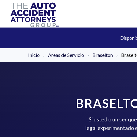
Disponi
Inicio
›
Áreas de Servicio
›
Braselton
›
Braselt
BRASELT
Si usted o un ser qu
legal experimentado e