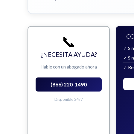
📞
CO
✓ Sin
¿NECESITA AYUDA?
✓ Si
Hable con un abogado ahora
✓ Re
(866) 220-1490
Disponible 24/7