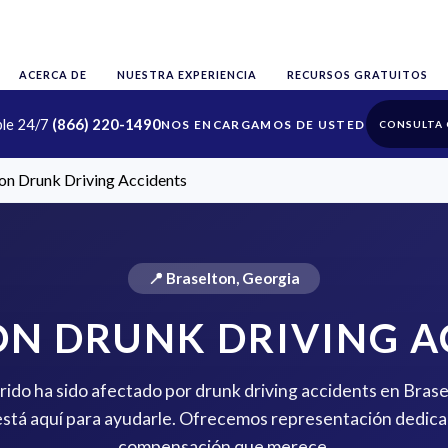
ACERCA DE
NUESTRA EXPERIENCIA
RECURSOS GRATUITOS
ble 24/7
(866) 220-1490
CONSULTA 
on Drunk Driving Accidents
📍 Braselton, Georgia
ON DRUNK DRIVING A
erido ha sido afectado por drunk driving accidents en Bras
stá aquí para ayudarle. Ofrecemos representación dedica
compensación que merece.