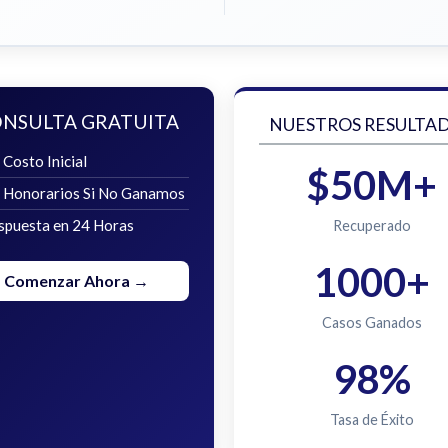
NSULTA GRATUITA
NUESTROS RESULTA
 Costo Inicial
$50M+
n Honorarios Si No Ganamos
spuesta en 24 Horas
Recuperado
1000+
Comenzar Ahora →
Casos Ganados
98%
Tasa de Éxito