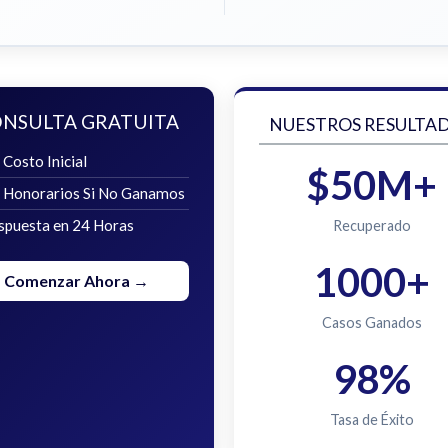
NSULTA GRATUITA
NUESTROS RESULTA
 Costo Inicial
$50M+
n Honorarios Si No Ganamos
spuesta en 24 Horas
Recuperado
1000+
Comenzar Ahora →
Casos Ganados
98%
Tasa de Éxito