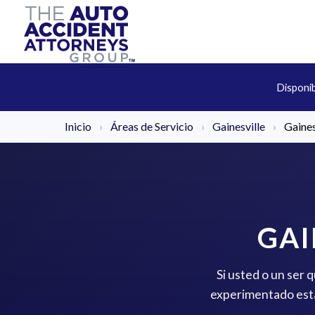
Disponi
Inicio
›
Áreas de Servicio
›
Gainesville
›
Gaines
GAI
Si usted o un ser 
experimentado está