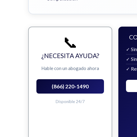
📞
CO
✓ Sin
¿NECESITA AYUDA?
✓ Si
Hable con un abogado ahora
✓ Re
(866) 220-1490
Disponible 24/7