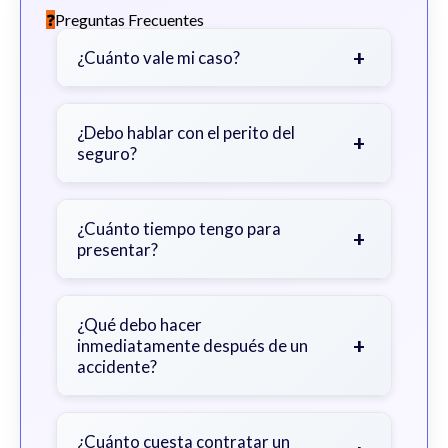
Preguntas Frecuentes
+
¿Cuánto vale mi caso?
Depende de factores como la
gravedad de sus lesiones, facturas
¿Debo hablar con el perito del
+
seguro?
médicas, tiempo fuera del trabajo y
cobertura de seguro.
Sea cauteloso. Considere hablar
primero con un abogado para evitar
¿Cuánto tiempo tengo para
+
presentar?
declaraciones que perjudiquen su
reclamo.
Generalmente 2 años en Georgia,
con excepciones. Consulte para
¿Qué debo hacer
+
inmediatamente después de un
obtener orientación específica.
accidente?
Busque atención médica inmediata,
documente la escena, no admita
¿Cuánto cuesta contratar un