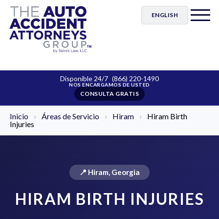
ENGLISH
Disponible 24/7
(866) 220-1490
CONSULTA GRATIS
Inicio
›
Áreas de Servicio
›
Hiram
›
Hiram Birth
Injuries
📍 Hiram, Georgia
HIRAM BIRTH INJURIES