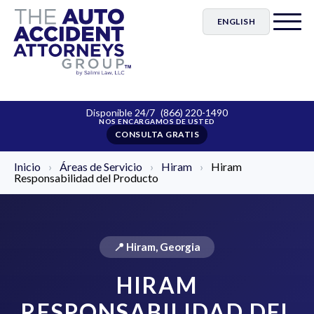
ENGLISH
Disponible 24/7
(866) 220-1490
CONSULTA GRATIS
Inicio
›
Áreas de Servicio
›
Hiram
›
Hiram
Responsabilidad del Producto
📍 Hiram, Georgia
HIRAM
RESPONSABILIDAD DEL