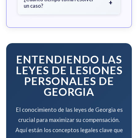
+
un caso?
que ganemos su caso.
El tiempo varía según la complejidad
del caso, pero trabajamos para
resolver su caso de manera eficiente
mientras maximizamos su
compensación.
ENTENDIENDO LAS
LEYES DE LESIONES
PERSONALES DE
GEORGIA
El conocimiento de las leyes de Georgia es
crucial para maximizar su compensación.
Aquí están los conceptos legales clave que