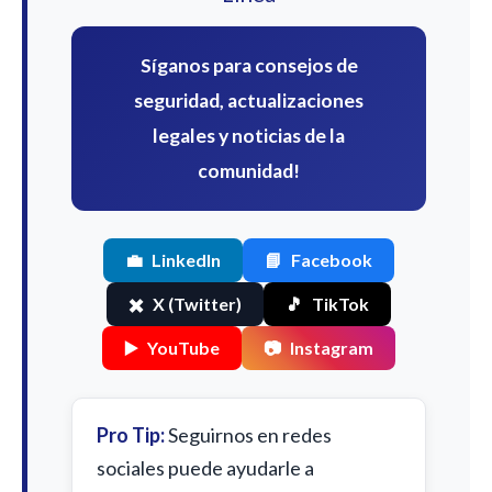
Síganos para consejos de
seguridad, actualizaciones
legales y noticias de la
comunidad!
💼
LinkedIn
📘
Facebook
✖️
X (Twitter)
🎵
TikTok
▶️
YouTube
📷
Instagram
Pro Tip:
Seguirnos en redes
sociales puede ayudarle a