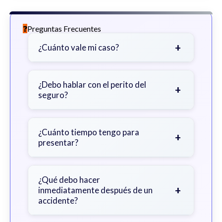
Preguntas Frecuentes
+
¿Cuánto vale mi caso?
Depende de factores como la
gravedad de sus lesiones, facturas
¿Debo hablar con el perito del
+
seguro?
médicas, tiempo fuera del trabajo y
cobertura de seguro.
Sea cauteloso. Considere hablar
primero con un abogado para evitar
¿Cuánto tiempo tengo para
+
presentar?
declaraciones que perjudiquen su
reclamo.
Generalmente 2 años en Georgia,
con excepciones. Consulte para
¿Qué debo hacer
+
inmediatamente después de un
obtener orientación específica.
accidente?
Busque atención médica inmediata,