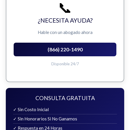
📞
¿NECESITA AYUDA?
Hable con un abogado ahora
(866) 220-1490
Disponible 24/7
CONSULTA GRATUITA
✓ Sin Costo Inicial
✓ Sin Honorarios Si No Ganamos
✓ Respuesta en 24 Horas