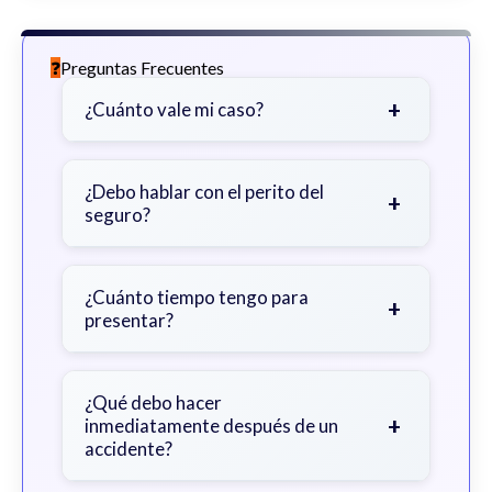
Preguntas Frecuentes
+
¿Cuánto vale mi caso?
Depende de factores como la
gravedad de sus lesiones, facturas
¿Debo hablar con el perito del
+
seguro?
médicas, tiempo fuera del trabajo y
cobertura de seguro.
Sea cauteloso. Considere hablar
primero con un abogado para evitar
¿Cuánto tiempo tengo para
+
presentar?
declaraciones que perjudiquen su
reclamo.
Generalmente 2 años en Georgia,
con excepciones. Consulte para
¿Qué debo hacer
+
inmediatamente después de un
obtener orientación específica.
accidente?