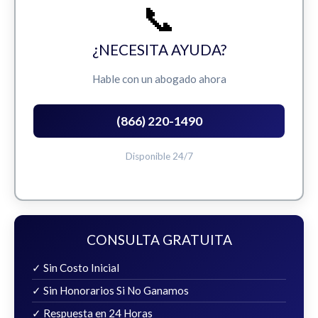
📞
¿NECESITA AYUDA?
Hable con un abogado ahora
(866) 220-1490
Disponible 24/7
CONSULTA GRATUITA
✓ Sin Costo Inicial
✓ Sin Honorarios Si No Ganamos
✓ Respuesta en 24 Horas