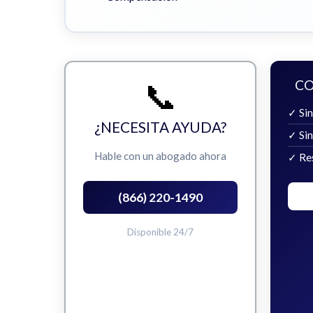
📞
CO
✓ Sin
¿NECESITA AYUDA?
✓ Si
Hable con un abogado ahora
✓ Re
(866) 220-1490
Disponible 24/7