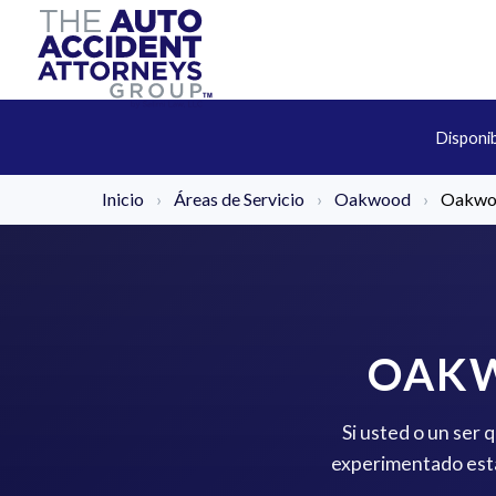
Disponi
Inicio
›
Áreas de Servicio
›
Oakwood
›
Oakwoo
OAKW
Si usted o un ser
experimentado está