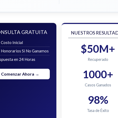
NSULTA GRATUITA
NUESTROS RESULTA
 Costo Inicial
$50M+
n Honorarios Si No Ganamos
spuesta en 24 Horas
Recuperado
1000+
Comenzar Ahora →
Casos Ganados
98%
Tasa de Éxito