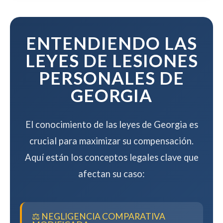
resolver su caso de manera eficiente
mientras maximizamos su
compensación.
ENTENDIENDO LAS
LEYES DE LESIONES
PERSONALES DE
GEORGIA
El conocimiento de las leyes de Georgia es
crucial para maximizar su compensación.
Aquí están los conceptos legales clave que
afectan su caso:
⚖️ NEGLIGENCIA COMPARATIVA