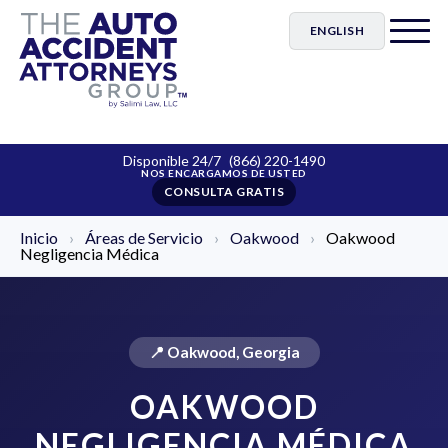
ENGLISH
Disponible 24/7
(866) 220-1490
CONSULTA GRATIS
Inicio
›
Áreas de Servicio
›
Oakwood
›
Oakwood
Negligencia Médica
📍 Oakwood, Georgia
OAKWOOD
NEGLIGENCIA MÉDICA