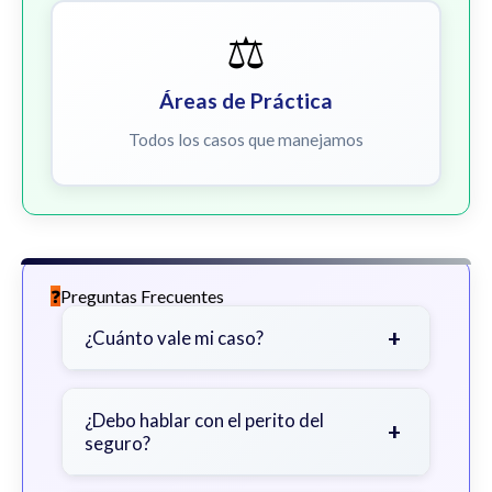
⚖️
Áreas de Práctica
Todos los casos que manejamos
Preguntas Frecuentes
+
¿Cuánto vale mi caso?
Depende de factores como la
gravedad de sus lesiones, facturas
¿Debo hablar con el perito del
+
seguro?
médicas, tiempo fuera del trabajo y
cobertura de seguro.
Sea cauteloso. Considere hablar