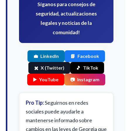
Síganos para consejos de
seguridad, actualizaciones
legales y noticias de la
comunidad!
💼
LinkedIn
📘
Facebook
✖️
X (Twitter)
🎵
TikTok
▶️
YouTube
📷
Instagram
Pro Tip:
Seguirnos en redes
sociales puede ayudarle a
mantenerse informado sobre
cambios en las leyes de Georgia que