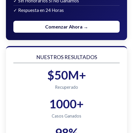
✓ Sin Honorarios Si No Ganamos
✓ Respuesta en 24 Horas
Comenzar Ahora →
NUESTROS RESULTADOS
$50M+
Recuperado
1000+
Casos Ganados
98%