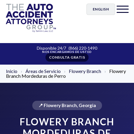
ENGLISH
Disponible 24/7
(866) 220-1490
CONSULTA GRATIS
Inicio
›
Áreas de Servicio
›
Flowery Branch
›
Flowery
Branch Mordeduras de Perro
📍 Flowery Branch, Georgia
FLOWERY BRANCH
MORDEDURAS DE