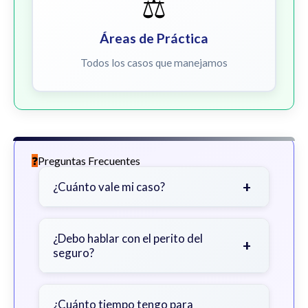
⚖️
Áreas de Práctica
Todos los casos que manejamos
Preguntas Frecuentes
+
¿Cuánto vale mi caso?
Depende de factores como la
gravedad de sus lesiones, facturas
¿Debo hablar con el perito del
+
seguro?
médicas, tiempo fuera del trabajo y
cobertura de seguro.
Sea cauteloso. Considere hablar
primero con un abogado para evitar
¿Cuánto tiempo tengo para