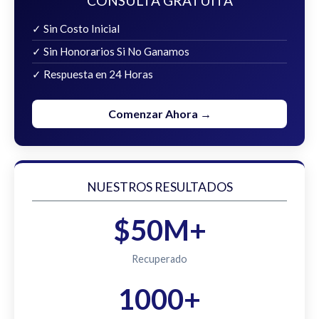
CONSULTA GRATUITA
✓ Sin Costo Inicial
✓ Sin Honorarios Si No Ganamos
✓ Respuesta en 24 Horas
Comenzar Ahora →
NUESTROS RESULTADOS
$50M+
Recuperado
1000+