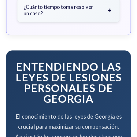
contingencia - no paga nada a menos
¿Cuánto tiempo toma resolver
+
un caso?
que ganemos su caso.
El tiempo varía según la complejidad
del caso, pero trabajamos para
resolver su caso de manera eficiente
mientras maximizamos su
compensación.
ENTENDIENDO LAS
LEYES DE LESIONES
PERSONALES DE
GEORGIA
El conocimiento de las leyes de Georgia es
crucial para maximizar su compensación.
Aquí están los conceptos legales clave que