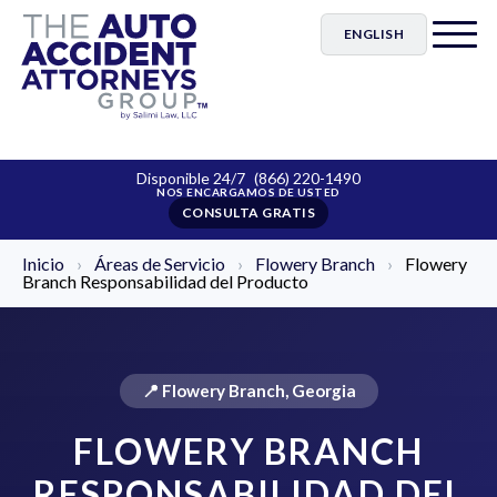
ENGLISH
Disponible 24/7
(866) 220-1490
CONSULTA GRATIS
Inicio
›
Áreas de Servicio
›
Flowery Branch
›
Flowery
Branch Responsabilidad del Producto
📍 Flowery Branch, Georgia
FLOWERY BRANCH
RESPONSABILIDAD DEL