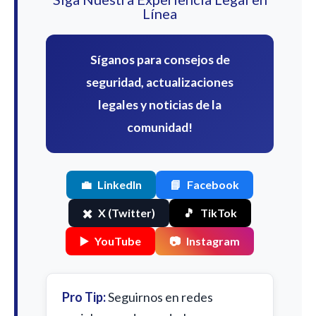
Línea
Síganos para consejos de
seguridad, actualizaciones
legales y noticias de la
comunidad!
💼
LinkedIn
📘
Facebook
✖️
X (Twitter)
🎵
TikTok
▶️
YouTube
📷
Instagram
Pro Tip:
Seguirnos en redes