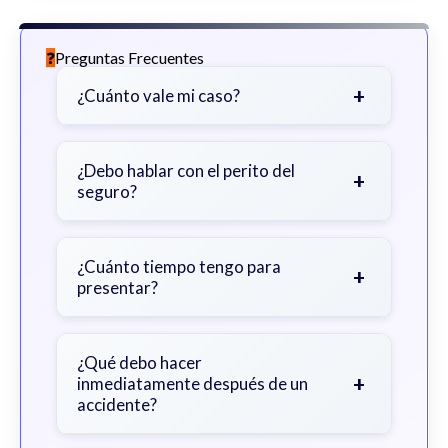
Preguntas Frecuentes
+
¿Cuánto vale mi caso?
Depende de factores como la
gravedad de sus lesiones, facturas
¿Debo hablar con el perito del
+
seguro?
médicas, tiempo fuera del trabajo y
cobertura de seguro.
Sea cauteloso. Considere hablar
primero con un abogado para evitar
¿Cuánto tiempo tengo para
+
presentar?
declaraciones que perjudiquen su
reclamo.
Generalmente 2 años en Georgia,
con excepciones. Consulte para
¿Qué debo hacer
+
inmediatamente después de un
obtener orientación específica.
accidente?
Busque atención médica inmediata,