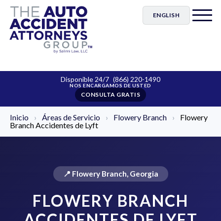
ENGLISH
Disponible 24/7
(866) 220-1490
CONSULTA GRATIS
Inicio
›
Áreas de Servicio
›
Flowery Branch
›
Flowery
Branch Accidentes de Lyft
📍 Flowery Branch, Georgia
FLOWERY BRANCH
ACCIDENTES DE LYFT