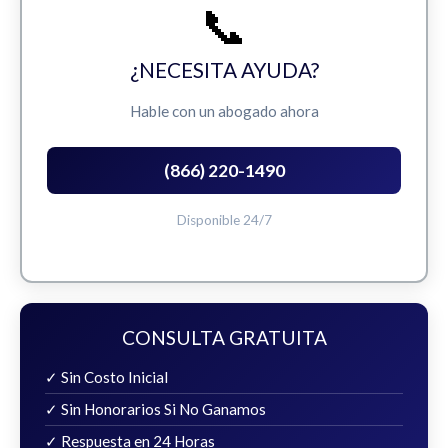
📞
¿NECESITA AYUDA?
Hable con un abogado ahora
(866) 220-1490
Disponible 24/7
CONSULTA GRATUITA
✓ Sin Costo Inicial
✓ Sin Honorarios Si No Ganamos
✓ Respuesta en 24 Horas