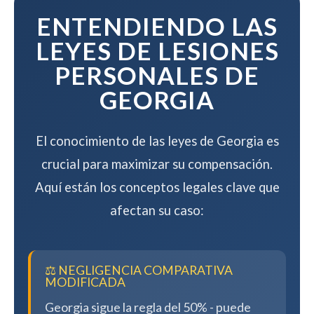
compensación.
ENTENDIENDO LAS
LEYES DE LESIONES
PERSONALES DE
GEORGIA
El conocimiento de las leyes de Georgia es
crucial para maximizar su compensación.
Aquí están los conceptos legales clave que
afectan su caso:
⚖️ NEGLIGENCIA COMPARATIVA
MODIFICADA
Georgia sigue la regla del 50% - puede