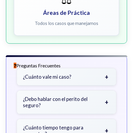
Áreas de Práctica
Todos los casos que manejamos
Preguntas Frecuentes
+
¿Cuánto vale mi caso?
Depende de factores como la
gravedad de sus lesiones, facturas
¿Debo hablar con el perito del
+
seguro?
médicas, tiempo fuera del trabajo y
cobertura de seguro.
Sea cauteloso. Considere hablar
primero con un abogado para evitar
¿Cuánto tiempo tengo para
+