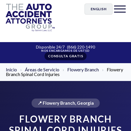
ENGLISH
Disponible 24/7
(866) 220-1490
CONSULTA GRATIS
Inicio
›
Áreas de Servicio
›
Flowery Branch
›
Flowery
Branch Spinal Cord Injuries
📍 Flowery Branch, Georgia
FLOWERY BRANCH
SPINAL CORD INJURIES