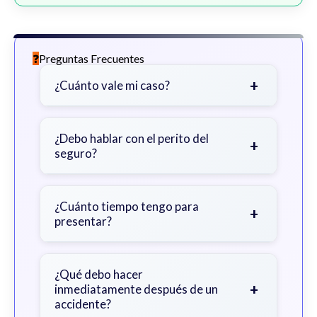
Preguntas Frecuentes
+
¿Cuánto vale mi caso?
Depende de factores como la
gravedad de sus lesiones, facturas
¿Debo hablar con el perito del
+
seguro?
médicas, tiempo fuera del trabajo y
cobertura de seguro.
Sea cauteloso. Considere hablar
primero con un abogado para evitar
¿Cuánto tiempo tengo para
+
presentar?
declaraciones que perjudiquen su
reclamo.
Generalmente 2 años en Georgia,
con excepciones. Consulte para
¿Qué debo hacer
+
inmediatamente después de un
obtener orientación específica.
accidente?