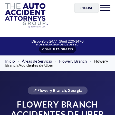
ENGLISH
Disponible 24/7
(866) 220-1490
CONSULTA GRATIS
Inicio
›
Áreas de Servicio
›
Flowery Branch
›
Flowery
Branch Accidentes de Uber
📍 Flowery Branch, Georgia
FLOWERY BRANCH
ACCIDENTES DE UBER