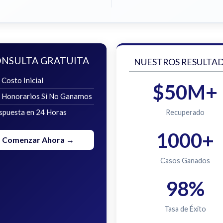
NSULTA GRATUITA
NUESTROS RESULTA
 Costo Inicial
$50M+
n Honorarios Si No Ganamos
spuesta en 24 Horas
Recuperado
1000+
Comenzar Ahora →
Casos Ganados
98%
Tasa de Éxito