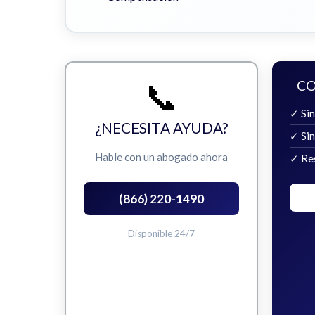
📞
CO
✓ Sin
¿NECESITA AYUDA?
✓ Si
Hable con un abogado ahora
✓ Re
(866) 220-1490
Disponible 24/7