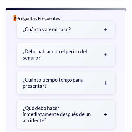
Preguntas Frecuentes
+
¿Cuánto vale mi caso?
Depende de factores como la
gravedad de sus lesiones, facturas
¿Debo hablar con el perito del
+
seguro?
médicas, tiempo fuera del trabajo y
cobertura de seguro.
Sea cauteloso. Considere hablar
primero con un abogado para evitar
¿Cuánto tiempo tengo para
+
presentar?
declaraciones que perjudiquen su
reclamo.
Generalmente 2 años en Georgia,
con excepciones. Consulte para
¿Qué debo hacer
+
inmediatamente después de un
obtener orientación específica.
accidente?