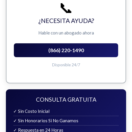
📞
¿NECESITA AYUDA?
Hable con un abogado ahora
(866) 220-1490
Disponible 24/7
CONSULTA GRATUITA
✓ Sin Costo Inicial
✓ Sin Honorarios Si No Ganamos
✓ Respuesta en 24 Horas