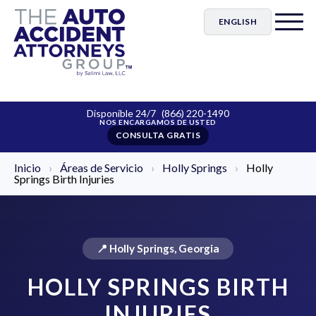
ENGLISH
Disponible 24/7
(866) 220-1490
CONSULTA GRATIS
Inicio
›
Áreas de Servicio
›
Holly Springs
›
Holly
Springs Birth Injuries
📍 Holly Springs, Georgia
HOLLY SPRINGS BIRTH
INJURIES