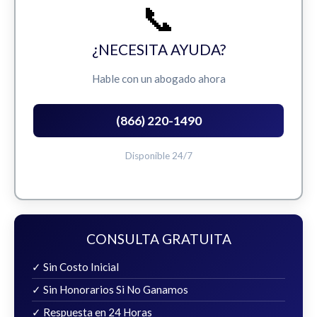
📞
¿NECESITA AYUDA?
Hable con un abogado ahora
(866) 220-1490
Disponible 24/7
CONSULTA GRATUITA
✓ Sin Costo Inicial
✓ Sin Honorarios Si No Ganamos
✓ Respuesta en 24 Horas