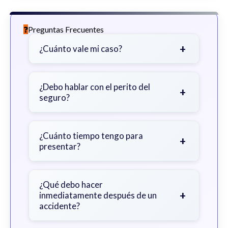
Preguntas Frecuentes
+
¿Cuánto vale mi caso?
Depende de factores como la
gravedad de sus lesiones, facturas
¿Debo hablar con el perito del
+
seguro?
médicas, tiempo fuera del trabajo y
cobertura de seguro.
Sea cauteloso. Considere hablar
primero con un abogado para evitar
¿Cuánto tiempo tengo para
+
presentar?
declaraciones que perjudiquen su
reclamo.
Generalmente 2 años en Georgia,
con excepciones. Consulte para
¿Qué debo hacer
+
inmediatamente después de un
obtener orientación específica.
accidente?
Busque atención médica inmediata,